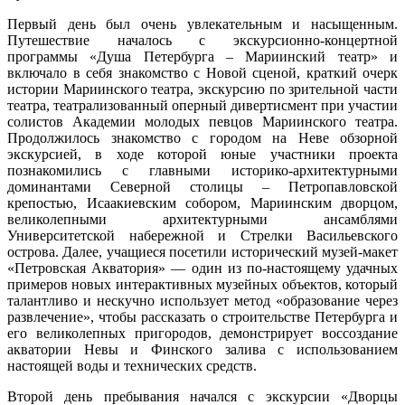
Первый день был очень увлекательным и насыщенным.
Путешествие началось с экскурсионно-концертной
программы «Душа Петербурга – Мариинский театр» и
включало в себя знакомство с Новой сценой, краткий очерк
истории Мариинского театра, экскурсию по зрительной части
театра, театрализованный оперный дивертисмент при участии
солистов Академии молодых певцов Мариинского театра.
Продолжилось знакомство с городом на Неве обзорной
экскурсией, в ходе которой юные участники проекта
познакомились с главными историко-архитектурными
доминантами Северной столицы – Петропавловской
крепостью, Исаакиевским собором, Мариинским дворцом,
великолепными архитектурными ансамблями
Университетской набережной и Стрелки Васильевского
острова. Далее, учащиеся посетили исторический музей-макет
«Петровская Акватория» — один из по-настоящему удачных
примеров новых интерактивных музейных объектов, который
талантливо и нескучно использует метод «образование через
развлечение», чтобы рассказать о строительстве Петербурга и
его великолепных пригородов, демонстрирует воссоздание
акватории Невы и Финского залива с использованием
настоящей воды и технических средств.
Второй день пребывания начался с экскурсии «Дворцы