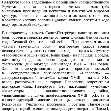
Петербурга и их владельцы» с посещением Государственного
Эрмитажа, коллекция которого насчитывает около трёх
миллионов произведений искусства и памятников мировой
культуры, начиная с каменного века и до нашего столетия.
Крохотную частицу собрания удалось увидеть ребятам в ходе
полуторачасовой экскурсии.
В историческую память Санкт-Петербурга навсегда вписаны
боль, горечь и гордость девятисот дней блокады Ленинграда в
годы Великой Отечественной войны. Проникнуться ими и
усвоить важнейший урок – повторение ужасов войны
недопустимо — учащиеся смогли в ходе поездки к монументу
«Героическим защитникам Ленинграда» на площади Победы,
памятнику подвигам военнослужащих и горожан в
трагические дни блокады Ленинграда 1941 – 1944 годов.
Закончилась экскурсионная программа второго дня поездкой
в Государственный музей-заповедник «Павловск» —
Дворцово-парковый ансамбль конца XVIII – начала XIX
веков, расположенный в городе Павловске, современном
пригороде Санкт-Петербурга. Это настоящий «учебник»
архитектуры и ландшафтно-паркового дизайна,
«написанный» лучшими профессионалами XVIII – XIX вв. и
иллюстрирующий многие страницы истории династии
Романовых. Участники программы посетили Павловский
дворец, который являлся летним дворцом императора Павла I,