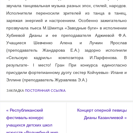
звучала танцевальная музыка разных эпох, стилей, народов.
Исполнители переносили зрителей из танца в танец,
заряжая энергией и настроением. Особенно зажигательно
прозвучала пьеса М.Шмитца «Заводные буги» в исполнении
Хубиевой Дианы и ее преподавателя Аджиевой Ф.А.
Учащиеся Шевченко Алена и Лучкин Ярослав
(преподаватель Жандарова Е.А.) задорно исполнили
«Сельскую кадриль» композитора И.Парфенова. В
результате- I место! Гран При конкурса единогласно
присудили фортепианному дуэту сестер Койчуевых- Илане и
Эллине (преподаватель Журавлева Э.А.)
ЗАКЛАДКА
ПОСТОЯННАЯ ССЫЛКА
.
«
Республиканский
Концерт оперной певицы
фестиваль-конкурс
Дианы Казанлиевой
»
учащихся детских школ
искусств «Волшебный мир