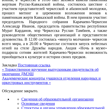
жертвам Русско-Кавказской войны, состоялось шествие с
участием представителей черкесской и абазинской молодежи,
прошел митинг и церемония возложения венков к
памятникам жертв Кавказской войны. В нем приняли участие:
председатель Народного собрания Карачаево-Черкесии
Александр Иванов, председатель правительства республики
Мурат Карданов, мэр Черкесска Руслан Тамбиев, а также
руководители общественных организаций и представители
духовенства. В 12.00 состоялась «минута молчания» черкесов
всего мира, а в 20.00 в Черкесске состоялся запуск небесных
огней на стеле Дружбы народов. Акция «Ночь в музее»
подарила сотням жителей Карачаево-Черкесии возможность
приобщиться к культуре и истории своих предков.
Закладка
Постоянная ссылка
.
«
Торжественное вручение выпускникам свидетельств об
окончании ДМЭШ
Академические концерты учащихся отделения народных и
оркестровых инструментов
»
Обсуждение закрыто.
Сведения об образовательной организации
Основные сведения
Структура и органы управления образовательной