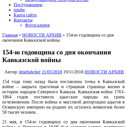
Поступающим
rutube
Карта сайта
Контакты
Фотогалерея
Главная
»
НОВОСТИ АРХИВ
»
154-ю годовщина со дня
окончания Кавказской войны
154-ю годовщина со дня окончания
Кавказской войны
Автор:
dmehshcher
21/05/2018
19/11/2018
НОВОСТИ АРХИВ
154 года тому назад была поставлена точка в Кавказской
войне – закрыта трагичная и страшная страница жизни в
истории народов Северного Кавказа. Кавказская война 1763-
1864 годов поставила адыгские народы на грань
исчезновения. После войны и массовой депортации адыгов в
Османскую империю на родине их осталось немногим более
50 тысяч человек.
21 мая, в 154-ю годовщину со дня окончания Кавказской
войны, в Черкесске в 10.00 был заложен камень памятника