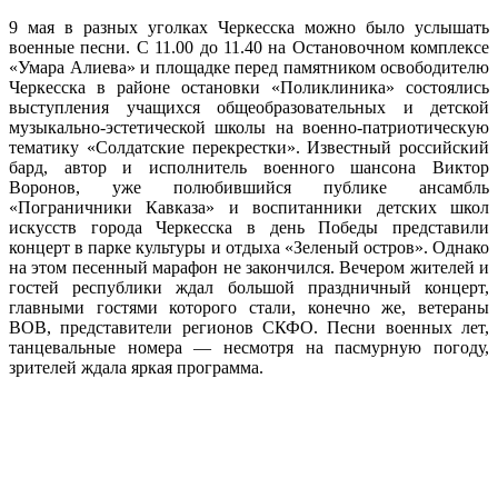
9 мая в разных уголках Черкесска можно было услышать
военные песни. С 11.00 до 11.40 на Остановочном комплексе
«Умара Алиева» и площадке перед памятником освободителю
Черкесска в районе остановки «Поликлиника» состоялись
выступления учащихся общеобразовательных и детской
музыкально-эстетической школы на военно-патриотическую
тематику «Солдатские перекрестки». Известный российский
бард, автор и исполнитель военного шансона Виктор
Воронов, уже полюбившийся публике ансамбль
«Пограничники Кавказа» и воспитанники детских школ
искусств города Черкесска в день Победы представили
концерт в парке культуры и отдыха «Зеленый остров». Однако
на этом песенный марафон не закончился. Вечером жителей и
гостей республики ждал большой праздничный концерт,
главными гостями которого стали, конечно же, ветераны
ВОВ, представители регионов СКФО. Песни военных лет,
танцевальные номера — несмотря на пасмурную погоду,
зрителей ждала яркая программа.