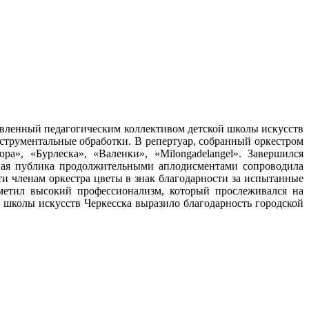
авленный педагогическим коллективом детской школы искусств
струментальные обработки. В репертуар, собранный оркестром
», «Бурлеска», «Валенки», «Milongadelangel». Завершился
ная публика продолжительными аплодисментами сопроводила
и членам оркестра цветы в знак благодарности за испытанные
метил высокий профессионализм, который прослеживался на
й школы искусств Черкесска выразило благодарность городской