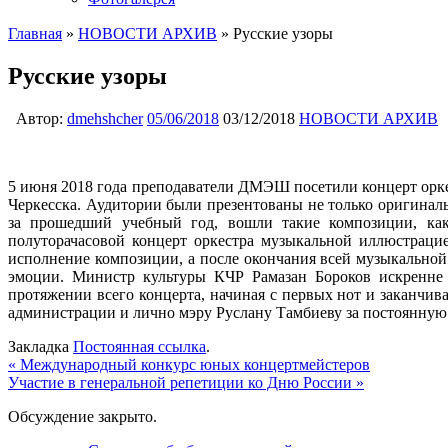
Главная
»
НОВОСТИ АРХИВ
»
Русские узоры
Русские узоры
Автор:
dmehshcher
05/06/2018
03/12/2018
НОВОСТИ АРХИВ
5 июня 2018 года преподаватели ДМЭШ посетили концерт орке
Черкесска. Аудитории были презентованы не только оригинал
за прошедший учебный год, вошли такие композиции, как 
полуторачасовой концерт оркестра музыкальной иллюстрац
исполнение композиции, а после окончания всей музыкальной
эмоции. Министр культуры КЧР Рамазан Бороков искренне 
протяжении всего концерта, начиная с первых нот и заканчив
администрации и лично мэру Руслану Тамбиеву за постоянную
Закладка
Постоянная ссылка
.
«
Международный конкурс юных концертмейстеров
Участие в генеральной репетиции ко Дню России
»
Обсуждение закрыто.