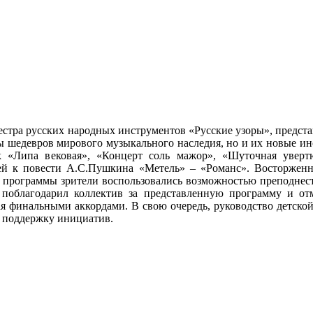
стра русских народных инструментов «Русские узоры», предст
ы шедевров мирового музыкального наследия, но и их новые ин
«Липа вековая», «Концерт соль мажор», «Шуточная увертюра
ией к повести А.С.Пушкина «Метель» – «Романс». Восторжен
 программы зрители воспользовались возможностью преподнест
поблагодарил коллектив за представленную программу и от
ая финальными аккордами. В свою очередь, руководство детско
 поддержку инициатив.