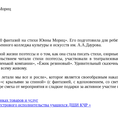
 Мориц
0 фантазий на стихи Юнны Мориц». Его подготовила для ребят
венного колледжа культуры и искусств им. А.А.Даурова.
ной жизни поэтессы и о том, как она стала писать стихи, озорн
ольствием читали стихи поэтессы, участвовали в театрализов
аленькой компании», «Ёжик резиновый». Удивительный сказоч
о всему живому.
летали мы все и росли», которое является своеобразным нака
 «с крыльями за спиной» (с фантазией, с вдохновением, со св
 смеха от мероприятия и сладкие подарки за активное участие 
нках товаров и услуг
ркестрового исполнительства учащихся ДШИ КЧР
»