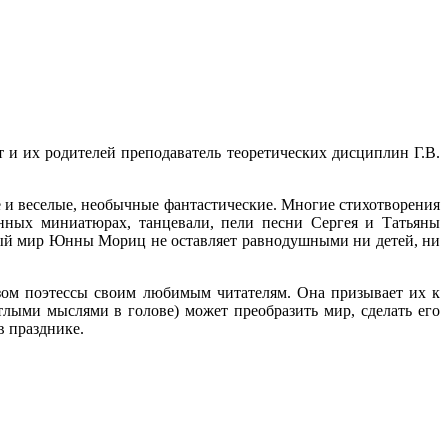
 и их родителей преподаватель теоретических дисциплин Г.В.
ые и веселые, необычные фантастические. Многие стихотворения
анных миниатюрах, танцевали, пели песни Сергея и Татьяны
ный мир Юнны Мориц не оставляет равнодушными ни детей, ни
зом поэтессы своим любимым читателям. Она призывает их к
етлыми мыслями в голове) может преобразить мир, сделать его
в празднике.