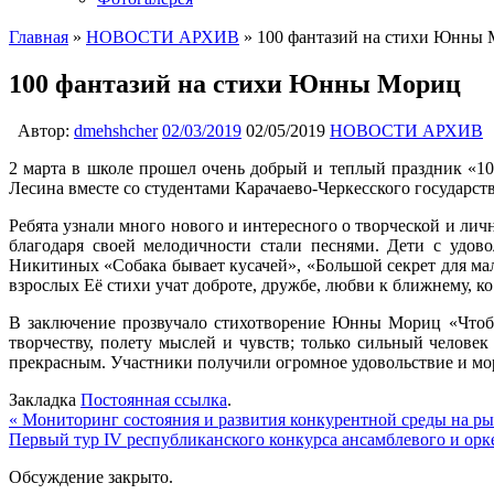
Главная
»
НОВОСТИ АРХИВ
»
100 фантазий на стихи Юнны
100 фантазий на стихи Юнны Мориц
Автор:
dmehshcher
02/03/2019
02/05/2019
НОВОСТИ АРХИВ
2 марта в школе прошел очень добрый и теплый праздник «10
Лесина вместе со студентами Карачаево-Черкесского государст
Ребята узнали много нового и интересного о творческой и лич
благодаря своей мелодичности стали песнями. Дети с удов
Никитиных «Собака бывает кусачей», «Большой секрет для м
взрослых Её стихи учат доброте, дружбе, любви к ближнему, к
В заключение прозвучало стихотворение Юнны Мориц «Чтоб 
творчеству, полету мыслей и чувств; только сильный человек
прекрасным. Участники получили огромное удовольствие и море
Закладка
Постоянная ссылка
.
«
Мониторинг состояния и развития конкурентной среды на ры
Первый тур IV республиканского конкурса ансамблевого и о
Обсуждение закрыто.