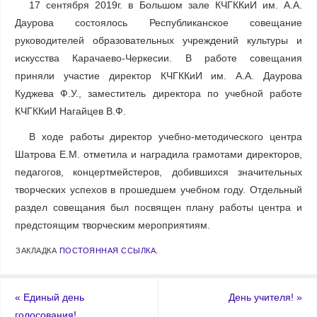
17 сентября 2019г. в Большом зале КЧГККиИ им. А.А.
Даурова состоялось Республиканское совещание
руководителей образовательных учреждений культуры и
искусства Карачаево-Черкесии. В работе совещания
приняли участие директор КЧГККиИ им. А.А. Даурова
Куджева Ф.У., заместитель директора по учебной работе
КЧГККиИ Нагайцев В.Ф.
В ходе работы директор учебно-методического центра
Шатрова Е.М. отметила и наградила грамотами директоров,
педагогов, концертмейстеров, добившихся значительных
творческих успехов в прошедшем учебном году. Отдельный
раздел совещания был посвящен плану работы центра и
предстоящим творческим мероприятиям.
ЗАКЛАДКА
ПОСТОЯННАЯ ССЫЛКА
.
«
Единый день
День учителя!
»
голосования!