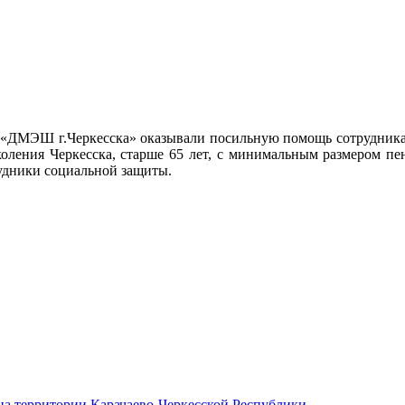
 «ДМЭШ г.Черкесска» оказывали посильную помощь сотрудникам
коления Черкесска, старше 65 лет, с минимальным размером пе
рудники социальной защиты.
на территории Карачаево-Черкесской Республики