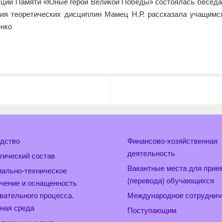
акции Памяти «Юные герои Великой Победы» состоялась беседа
ния теоретических дисциплин Мамец Н.Р. рассказала учащимс
енко
дство
Финансово-хозяйственная
деятельность
гический состав
Вакантные места для прие
ально-техническое
(перевода) обучающихся
чение и оснащенность
вательного процесса.
Международное сотруднич
ная среда
Поступающим