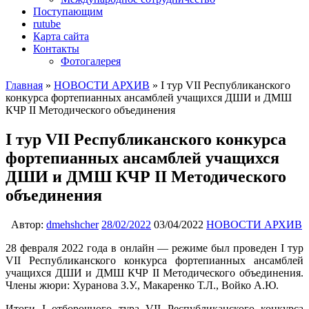
Поступающим
rutube
Карта сайта
Контакты
Фотогалерея
Главная
»
НОВОСТИ АРХИВ
»
I тур VII Республиканского
конкурса фортепианных ансамблей учащихся ДШИ и ДМШ
КЧР II Методического объединения
I тур VII Республиканского конкурса
фортепианных ансамблей учащихся
ДШИ и ДМШ КЧР II Методического
объединения
Автор:
dmehshcher
28/02/2022
03/04/2022
НОВОСТИ АРХИВ
28 февраля 2022 года в онлайн — режиме был проведен I тур
VII Республиканского конкурса фортепианных ансамблей
учащихся ДШИ и ДМШ КЧР II Методического объединения.
Члены жюри: Хуранова З.У., Макаренко Т.Л., Войко А.Ю.
Итоги I отборочного тура VII Республиканского конкурса