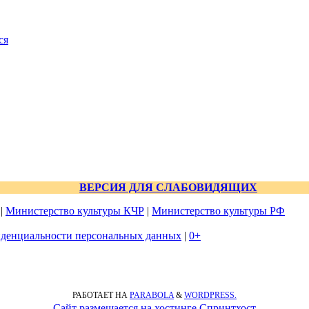
ся
ВЕРСИЯ ДЛЯ СЛАБОВИДЯЩИХ
|
Министерство культуры КЧР
|
Министерство культуры РФ
денциальности персональных данных
|
0+
РАБОТАЕТ НА
PARABOLA
&
WORDPRESS.
Сайт размещается на хостинге Спринтхост