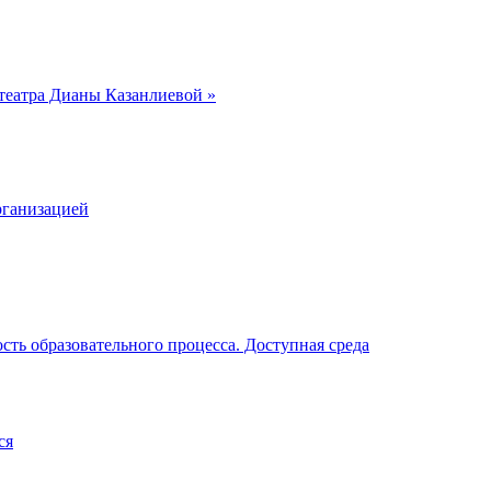
 театра Дианы Казанлиевой
»
рганизацией
ть образовательного процесса. Доступная среда
ся