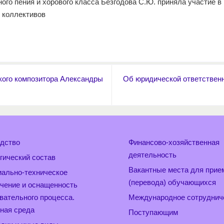
ого пения и хорового класса Безгодова С.Ю. приняла участие 
 коллективов
ского композитора Александры
Об юридической ответственн
дство
Финансово-хозяйственная
деятельность
гический состав
Вакантные места для прие
ально-техническое
(перевода) обучающихся
чение и оснащенность
вательного процесса.
Международное сотруднич
ная среда
Поступающим