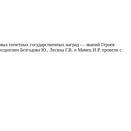
самых почетных государственных наград — званий Героев
сциплин Безгодова Ю., Лесина Г.В. и Мамец Н.Р. провели с