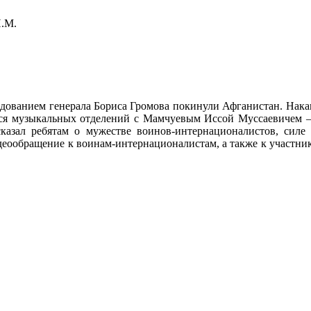
И.М.
андованием генерала Бориса Громова покинули Афганистан. Нак
я музыкальных отделений с Мамчуевым Иссой Муссаевичем — 
азал ребятам о мужестве воинов-интернационалистов, силе 
деообращение к воинам-интернационалистам, а также к участни