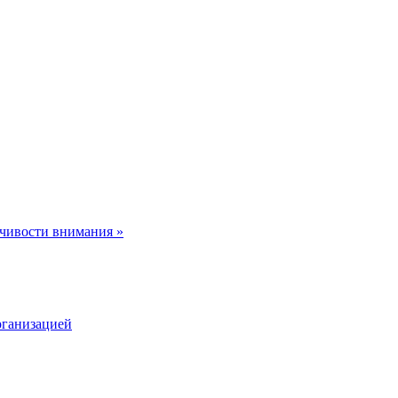
йчивости внимания
»
рганизацией